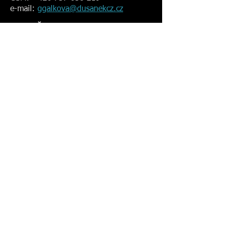
e-mail:
ggalkova@dusanekcz.cz
Denisa Černá
fakturantka
GSM:
+420 776 166 773
e-mail:
dcerna@dusanekcz.cz
Petra Trejtnarová
fakturantka
GSM:
+420 734 441 309
e-mail:
ptrejtnarova@dusanekcz.cz
Kateřina Pavlištíková
fakturantka
GSM:
+420 774 284 451
e-mail:
kpavlistikova@dusanekcz.cz
Obchodní zástupci: