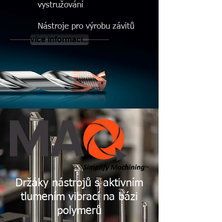
vystružování
Nástroje pro výrobu závitů
více informací...
Držáky nástrojů s aktivním
tlumením vibrací na bázi
polymerů