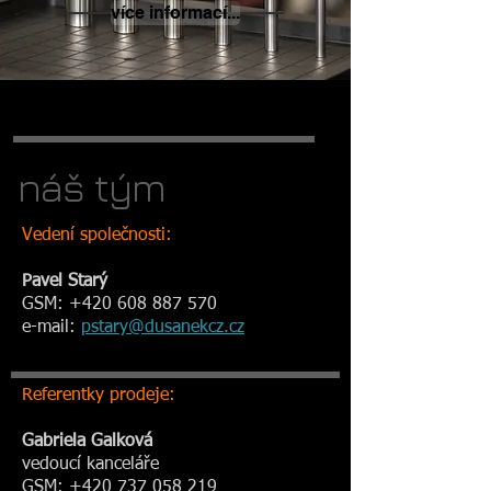
více informací...
náš tým
Vedení společnosti:
Pavel Starý
GSM:
+420 608 887 570
e-mail:
pstary
@dusanekcz.cz
Referentky prodeje:
Gabriela Galková
vedoucí kanceláře
GSM:
+420 737 058 219