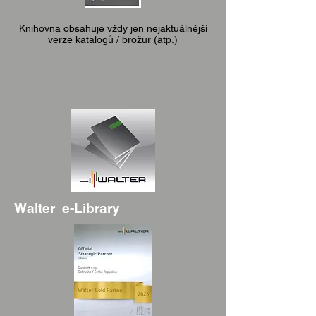
Knihovna obsahuje vždy jen nejaktuálnější
verze katalogů / brožur (atp.)
Walter e-Library